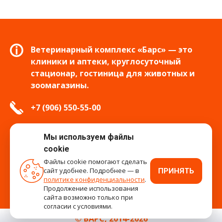
Ветеринарный комплекс «Барс» — это
клиники и аптеки, круглосуточный
стационар, гостиница для животных и
зоомагазины.
+7 (906) 550-55-00
info.tver@bars-vet.ru
Мы используем файлы
cookie
Файлы cookie помогают сделать
сайт удобнее. Подробнее — в
ПРИНЯТЬ
время работы
политике конфиденциальности
.
Продолжение использования
сайта возможно только при
согласии с условиями.
© БАРС, 2014-2026