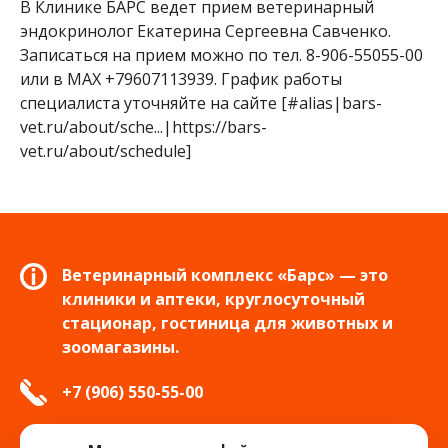
В Клинике БАРС ведет прием ветеринарный
эндокринолог Екатерина Сергеевна Савченко.
Записаться на прием можно по тел. 8-906-55055-00
или в МАХ +79607113939. График работы
специалиста уточняйте на сайте [#alias|bars-
vet.ru/about/sche...|https://bars-
vet.ru/about/schedule]
Ветеринарный комплекс «Барс» — это
клиники и аптеки, круглосуточный
стационар, гостиница для животных и
зоомагазины.
+7 (906) 550-55-00
info.tver@bars-vet.ru