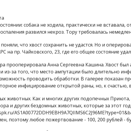
та
остоянии: собака не ходила, практически не вставала, о
оспаления развился некроз. Тору требовалась немедле
поняли, что хвост сохранить не удастся. Но и опериров
 на пр. Чайковского, 23, где его общее состояние уда
Тора прооперировала Анна Сергеевна Кашина. Хвост бы
и из-за того, что место ампутации было длительно ин
зможность проводить обработки. В галерее показан пр
торное инфицирование открытой раны, но, к счастью, в
х животных. Как и многих других подопечных Приюта, 
ора и других бездомных животных, которые за этот го
r.nspk.ru/AS1A00772DDH9EBH9A7QIIMS6C2J96ME?type=01&
ен, поэтому любое пожертвование - 100, 200 рублей - 