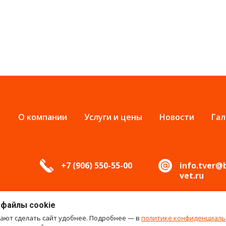
О компании
Услуги и цены
Новости
Гал
+7 (906) 550-55-00
info.tver@
vet.ru
 файлы cookie
гают сделать сайт удобнее. Подробнее — в
политике конфиденциаль