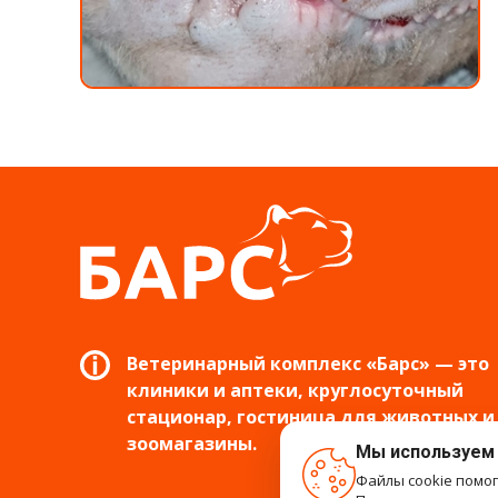
Ветеринарный комплекс «Барс» — это
клиники и аптеки, круглосуточный
стационар, гостиница для животных и
зоомагазины.
Мы используем
Файлы cookie помо