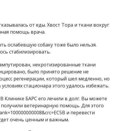
тказывалась от еды. Хвост Тора и ткани вокруг
нная помощь врача.
ать ослабевшую собаку тоже было нельзя.
лось стабилизировать.
л ампутирован, некротизированные ткани
фицировано, было принято решение не
оцесс регенерации, который шел медленно, но
 условиях стационара этого удалось избежать.
В Клинике БАРС его лечили в долг. Вы можете
д получили ветеринарную помощь. Для этого
bank=100000000008&crc=EC5B и перевести
будет очень ценным и важным.