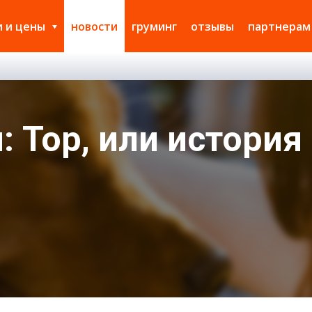
и и цены
новости
груминг
отзывы
партнерам
 Тор, или история