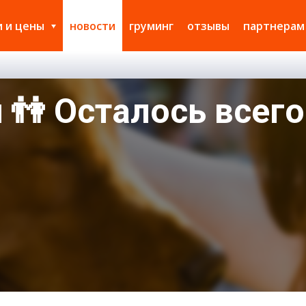
и и цены
новости
груминг
отзывы
партнерам
 👫 Осталось всего