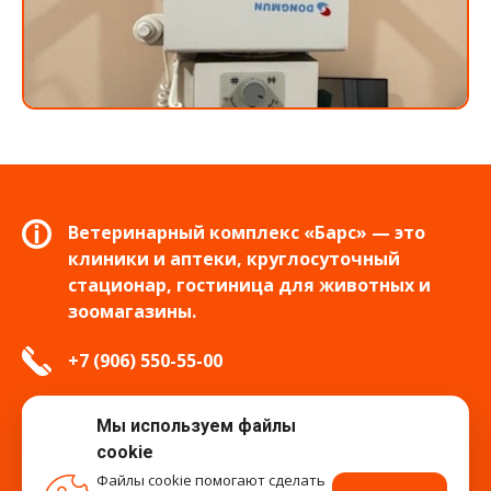
Ветеринарный комплекс «Барс» — это
клиники и аптеки, круглосуточный
стационар, гостиница для животных и
зоомагазины.
+7 (906) 550-55-00
info.tver@bars-vet.ru
Мы используем файлы
cookie
Файлы cookie помогают сделать