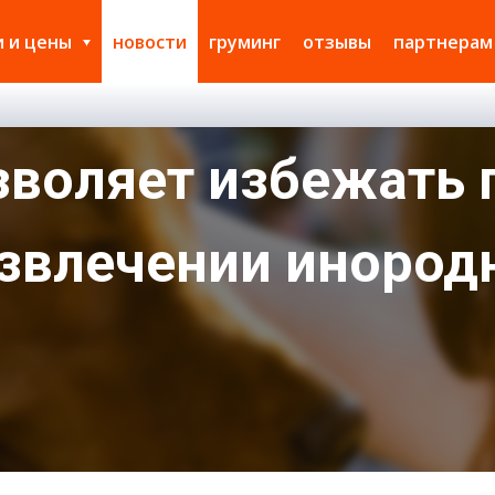
и и цены
новости
груминг
отзывы
партнерам
зволяет избежать 
извлечении инород