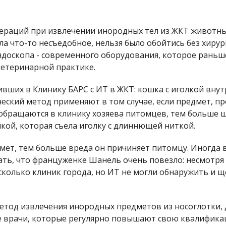
ераций при извлечении инородных тел из ЖКТ животны
ела что-то несъедобное, нельзя было обойтись без хиру
доскопа - современного оборудования, которое раньше
ветеринарной практике.
ивших в Клинику БАРС с ИТ в ЖКТ: кошка с иголкой внут
ский метод применяют в том случае, если предмет, пр
обращаются в клинику хозяева питомцев, тем больше 
кой, которая съела иголку с длиннющей ниткой.
ет, тем больше вреда он причиняет питомцу. Иногда вр
ть, что француженке Шанель очень повезло: несмотря на
есколько клиник города, но ИТ не могли обнаружить и 
етод извлечения инородных предметов из носоглотки, 
 врачи, которые регулярно повышают свою квалификац