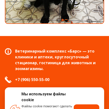
Ветеринарный комплекс «Барс» — это
клиники и аптеки, круглосуточный
стационар, гостиница для животных и
зоомагазины.
+7 (906) 550-55-00
info.tver@bars-vet.ru
Мы используем файлы
cookie
Файлы cookie помогают сделать