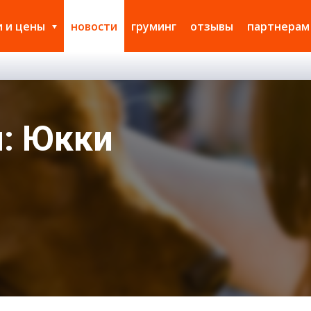
и и цены
новости
груминг
отзывы
партнерам
: Юкки