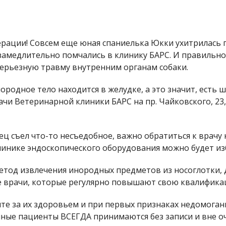
рации! Совсем еще юная спаниелька Юкки ухитрилась п
амедлительно помчались в клинику БАРС. И правильно 
серьезную травму внутренним органам собаки.
ородное тело находится в желудке, а это значит, есть
чи Ветеринарной клиники БАРС на пр. Чайковского, 23, -
ец съел что-то несъедобное, важно обратиться к врачу
клинике эндоскопического оборудования можно будет и
етод извлечения инородных предметов из носоглотки, 
 врачи, которые регулярно повышают свою квалификац
е за их здоровьем и при первых признаках недомогания 
нные пациенты ВСЕГДА принимаются без записи и вне о