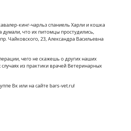
кавалер-кинг-чарльз спаниель Харли и кошка
а думали, что их питомцы простудились,
р. Чайковского, 23, Александра Васильевна
операции, чего не скажешь о других наших
 случаях из практики врачей Ветеринарных
пе Вк или на сайте bars-vet.ru!