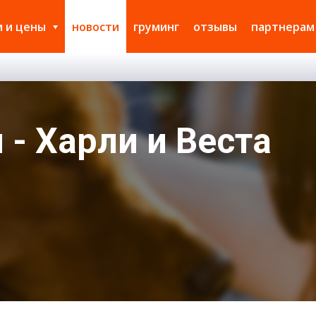
и и цены
новости
груминг
отзывы
партнерам
- Харли и Веста