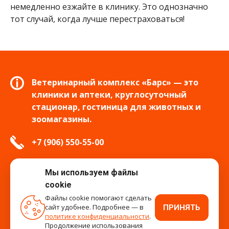
немедленно езжайте в клинику. Это однозначно
тот случай, когда лучше перестраховаться!
Ветеринарный комплекс «Барс» — это
клиники и аптеки, круглосуточный
стационар, гостиница для животных и
зоомагазины.
+7 (906) 550-55-00
info.tver@bars-vet.ru
Мы используем файлы
cookie
Файлы cookie помогают сделать
сайт удобнее. Подробнее — в
ПРИНЯТЬ
время работы
политике конфиденциальности
.
Продолжение использования