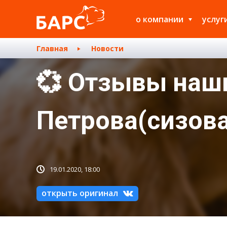
о компании
услуг
Главная
Новости
💞 Отзывы наш
Петрова(сизова
19.01.2020, 18:00
открыть оригинал