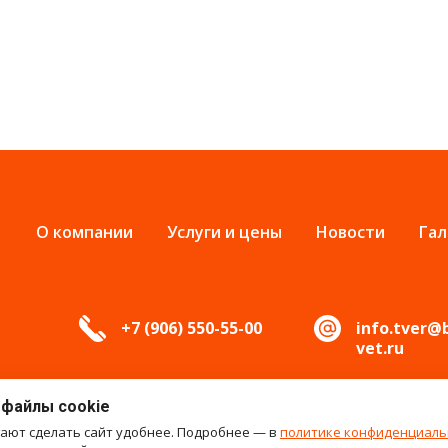
О компании
Услуги и цены
Новости
Гал
+7 (906) 550-55-00
info.tver@
vet.ru
 файлы cookie
гают сделать сайт удобнее. Подробнее — в
политике конфиденциаль