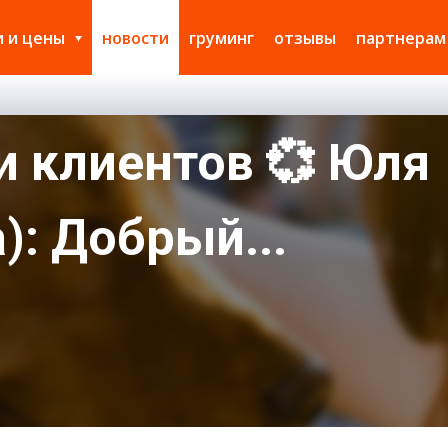
и и цены
новости
груминг
отзывы
партнерам
и клиентов 💞 Юля
): Добрый...