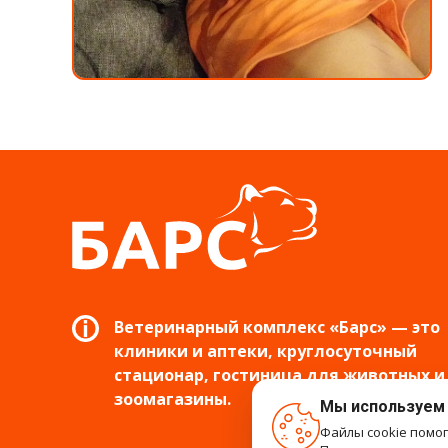
Ветеринарный комплекс «Барс» — это
клиники и аптеки, круглосуточный
стационар, гостиница для животных и
зоомагазины.
Мы используем
Файлы cookie помо