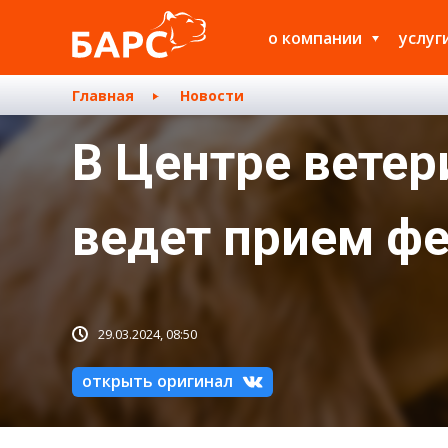
о компании
услуг
Главная
Новости
В Центре вете
ведет прием ф
29.03.2024, 08:50
открыть оригинал