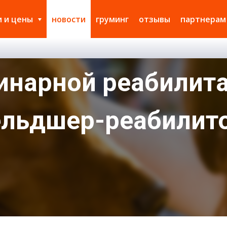
и и цены
новости
груминг
отзывы
партнерам
ринарной реабилит
ельдшер-реабилит