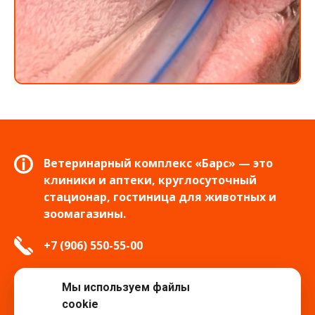
Ветеринарный комплекс «Барс» — это
клиники и аптеки, круглосуточный
стационар, гостиница для животных и
зоомагазины.
+7 (906) 550-55-00
info.tver@bars-vet.ru
Мы используем файлы
cookie