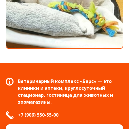
Ветеринарный комплекс «Барс» — это
клиники и аптеки, круглосуточный
стационар, гостиница для животных и
зоомагазины.
+7 (906) 550-55-00
info.tver@bars-vet.ru