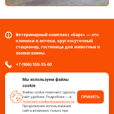
Ветеринарный комплекс «Барс» — это
клиники и аптеки, круглосуточный
стационар, гостиница для животных и
зоомагазины.
+7 (906) 550-55-00
info.tver@bars-vet.ru
Мы используем файлы
cookie
Файлы cookie помогают сделать
сайт удобнее. Подробнее — в
ПРИНЯТЬ
время работы
политике конфиденциальности
.
Продолжение использования
сайта возможно только при