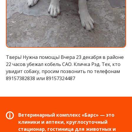
Тверь! Нужна помощь! Вчера 23 декабря в районе
22 часов убежал кобель САО. Кличка Рэд. Тех, кто
увидит собаку, просим позвонить по телефонам
89157382838 или 89157324487
Ветеринарный комплекс «Барс» — это
клиники и аптеки, круглосуточный
стационар, гостиница для животных и