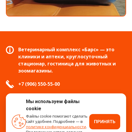
Ветеринарный комплекс «Барс» — это
клиники и аптеки, круглосуточный
стационар, гостиница для животных и
зоомагазины.
+7 (906) 550-55-00
info.tver@bars-vet.ru
Мы используем файлы
cookie
Файлы cookie помогают сделать
сайт удобнее. Подробнее — в
ПРИНЯТЬ
время работы
политике конфиденциальности
.