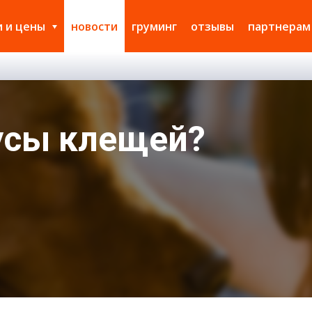
и и цены
новости
груминг
отзывы
партнерам
усы клещей?