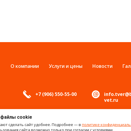
О компании
Услуги и цены
Новости
Гал
+7 (906) 550-55-00
info.tver@
vet.ru
 файлы cookie
гают сделать сайт удобнее. Подробнее — в
политике конфиденциаль
зования сайта возможно только при согласии с условиями.