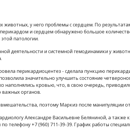
ных животных, у него проблемы с сердцем. По результа
у перикардом и сердцем обнаружено большое количеств
 этой патологии.
ной деятельности и системной гемодинамики у животн
.
ровела перикардиоцентез - сделала пункцию перикард
позволила значительно улучшить состояние четвероног
хо наполнялись кровью, что, в свою очередь, приводи
 важных органов.
 вмешательства, поэтому Маркиз после манипуляции о
ардиологу Александре Васильевне Беляниной, а также к
и по телефону +7 (960) 711-39-39. График работы специал