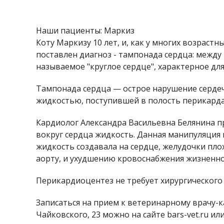
Наши пациенты: Маркиз
Коту Маркизу 10 лет, и, как у многих возраст
поставлен диагноз - тампонада сердца: межд
называемое "круглое сердце", характерное для
Тампонада сердца — острое нарушение сердеч
жидкостью, поступившей в полость перикарда
Кардиолог Александра Васильевна Белянина п
вокруг сердца жидкость. Данная манипуляция 
жидкость создавала на сердце, желудочки пло
аорту, и ухудшению кровоснабжения жизненно
Перикардиоцентез не требует хирургического
Записаться на прием к ветеринарному врачу-к
Чайковского, 23 можно на сайте bars-vet.ru ил