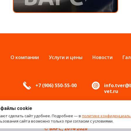
О компании
Услуги и цены
Новости
Гал
+7 (906) 550-55-00
info.tver@
vet.ru
 файлы cookie
гают сделать сайт удобнее. Подробнее — в
политике конфиденциаль
зования сайта возможно только при согласии с условиями.
© БАРС, 2014-2026