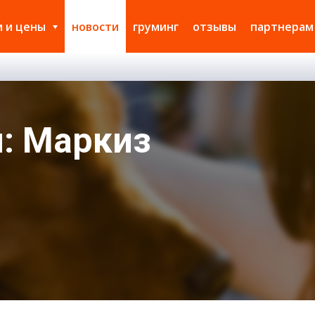
и и цены
новости
груминг
отзывы
партнерам
: Маркиз