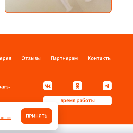
ерея
Отзывы
Партнерам
Контакты
bars-
время работы
ПРИНЯТЬ
ности
.