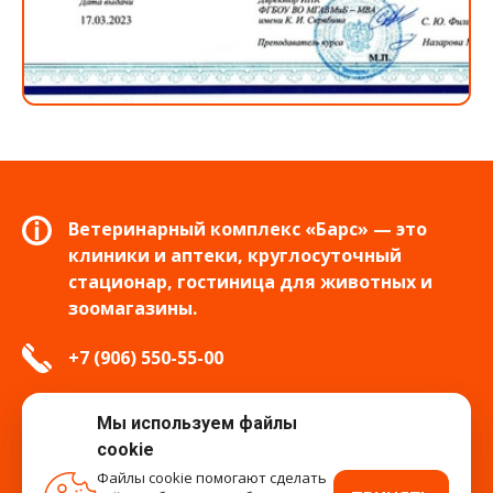
Ветеринарный комплекс «Барс» — это
клиники и аптеки, круглосуточный
стационар, гостиница для животных и
зоомагазины.
+7 (906) 550-55-00
info.tver@bars-vet.ru
Мы используем файлы
cookie
Файлы cookie помогают сделать