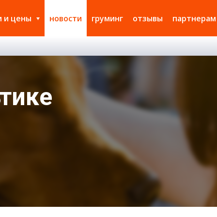
и и цены
новости
груминг
отзывы
партнерам
ьтике