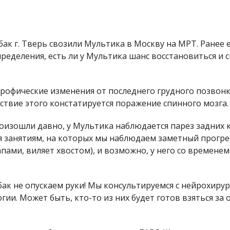
к г. Тверь свозили Мультика в Москву на МРТ. Ранее е
пределения, есть ли у Мультика шанс восстановиться и 
рофические изменения от последнего грудного позвонка
твие этого констатируется поражение спинного мозга. 
оизошли давно, у Мультика наблюдается парез задних 
я занятиям, на которых мы наблюдаем заметный прогре
апами, виляет хвостом), и возможно, у него со времен
ак не опускаем руки! Мы консультируемся с нейрохирур
и. Может быть, кто-то из них будет готов взяться за