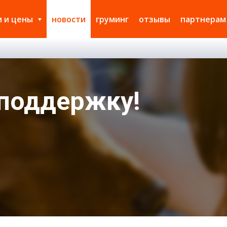
и и цены
новости
груминг
отзывы
партнерам
 поддержку!