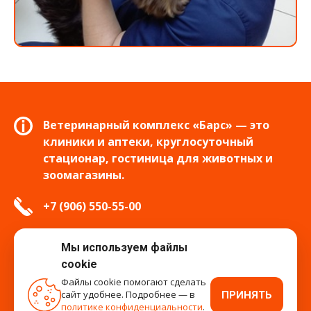
Ветеринарный комплекс «Барс» — это
клиники и аптеки, круглосуточный
стационар, гостиница для животных и
зоомагазины.
+7 (906) 550-55-00
info.tver@bars-vet.ru
Мы используем файлы
cookie
Файлы cookie помогают сделать
сайт удобнее. Подробнее — в
ПРИНЯТЬ
время работы
политике конфиденциальности
.