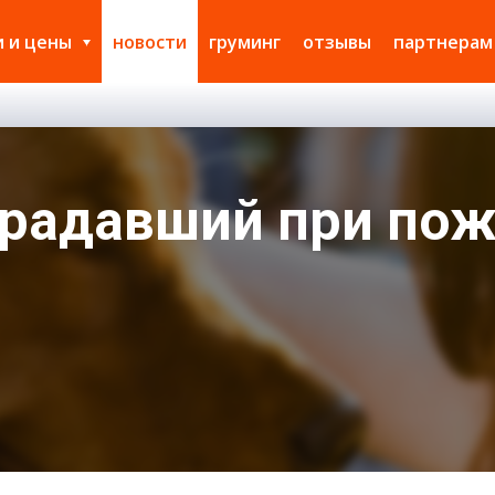
и и цены
новости
груминг
отзывы
партнерам
традавший при по