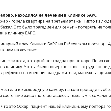
алово, находился на лечении в Клинике БАРС
жар - горела квартира на третьем этаже. Никто из люде
бежал. Это было трагедией для семьи - потерять не то
и в клинику БАРС.
инарный врач Клиники БАРС на Рябеевском шоссе, д. 14,
л к нам на лечение:
принесли кота, который пострадал при пожаре. По их с
ам в клинику. У кота было поверхностное затруднённое 
ены рефлексы на внешние раздражители, манежные движ
поместили в кислородную камеру, начали проводить обе
и состояние животного оставалось тяжелым, с сожален
что это Оскар, пациент нашей клиники, ему полтора год