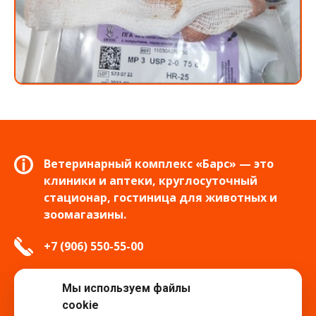
Ветеринарный комплекс «Барс» — это
клиники и аптеки, круглосуточный
стационар, гостиница для животных и
зоомагазины.
+7 (906) 550-55-00
info.tver@bars-vet.ru
Мы используем файлы
cookie