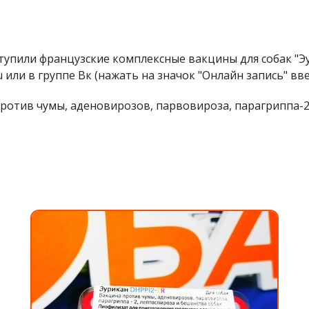
тупили французские комплексные вакцины для собак "Э
.ru или в группе Вк (нажать на значок "Онлайн запись" вв
против чумы, аденовирозов, парвовироза, парагриппа-2