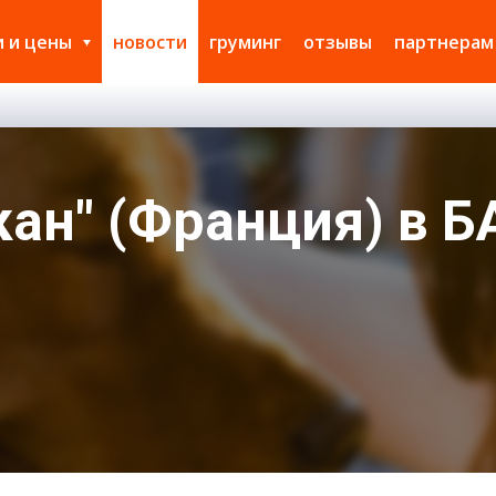
и и цены
новости
груминг
отзывы
партнерам
ан" (Франция) в 