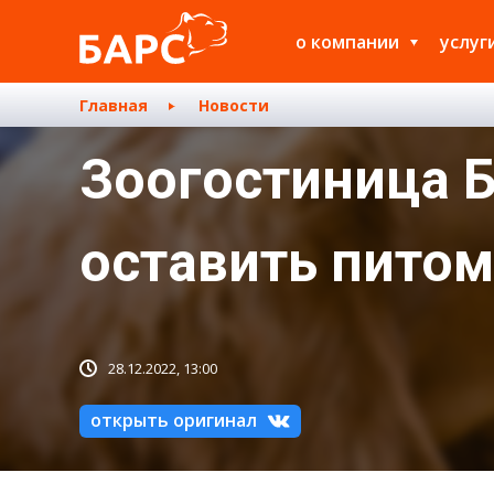
о компании
услуг
Главная
Новости
Зоогостиница Б
оставить пито
28.12.2022, 13:00
открыть оригинал