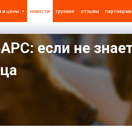
и и цены
новости
груминг
отзывы
партнерам
АРС: если не знает
мца