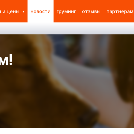
и и цены
новости
груминг
отзывы
партнерам
м!