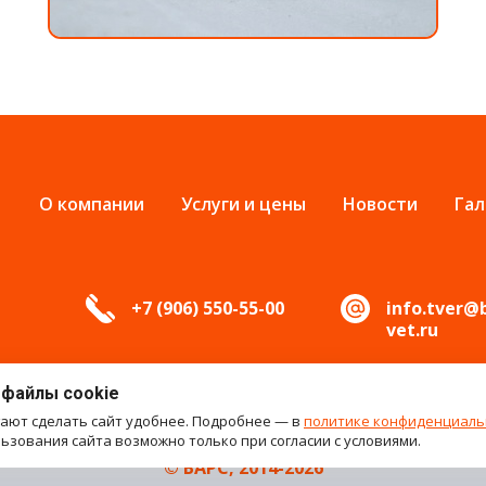
О компании
Услуги и цены
Новости
Гал
+7 (906) 550-55-00
info.tver@
vet.ru
 файлы cookie
гают сделать сайт удобнее. Подробнее — в
политике конфиденциаль
зования сайта возможно только при согласии с условиями.
© БАРС, 2014-2026