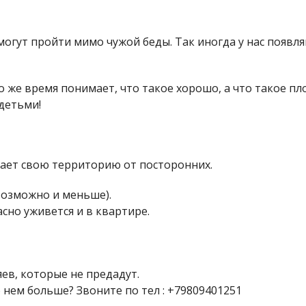
огут пройти мимо чужой беды. Так иногда у нас появля
 то же время понимает, что такое хорошо, а что такое п
 детьми!
ает свою территорию от посторонних.
 возможно и меньше).
сно уживется и в квартире.
ев, которые не предадут.
 нем больше? Звоните по тел : +79809401251