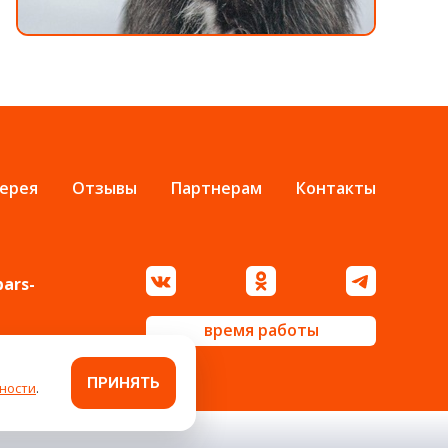
ерея
Отзывы
Партнерам
Контакты
bars-
время работы
ПРИНЯТЬ
ности
.