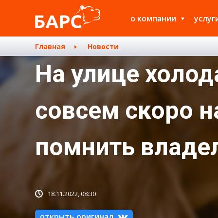
о компании
услуг
Главная
Новости
На улице холод
совсем скоро н
помнить владе
18.11.2022, 08:30
открыть оригинал