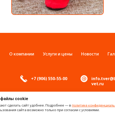
О компании
Услуги и цены
Новости
Гал
+7 (906) 550-55-00
info.tver@
vet.ru
 файлы cookie
гают сделать сайт удобнее. Подробнее — в
политике конфиденциаль
зования сайта возможно только при согласии с условиями.