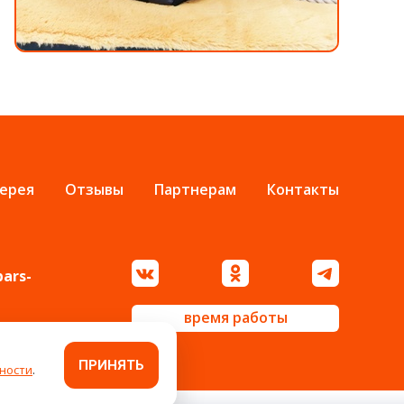
ерея
Отзывы
Партнерам
Контакты
bars-
время работы
ПРИНЯТЬ
ности
.