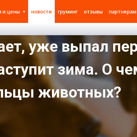
и и цены
новости
груминг
отзывы
партнерам
ает, уже выпал пе
аступит зима. О ч
льцы животных?