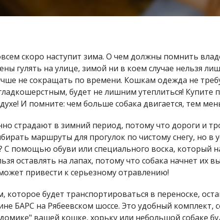
совсем скоро наступит зима. О чем должны помнить вл
ены гулять на улице, зимой ни в коем случае нельзя лиш
чше не сокращать по времени. Кошкам одежда не требуе
е гладкошерстным, будет не лишним утеплиться! Купите 
ухе! И помните: чем больше собака двигается, тем мен
енно страдают в зимний период, потому что дороги и 
ирать маршруты для прогулок по чистому снегу, но в 
 С помощью обуви или специального воска, который на
ьзя оставлять на лапах, потому что собака начнет их в
 может привести к серьезному отравлению!
м, которое будет транспортироваться в переноске, ост
зине БАРС на Рябеевском шоссе. Это удобный комплект,
 "домике" вашей кошке, хорьку или небольшой собаке бу