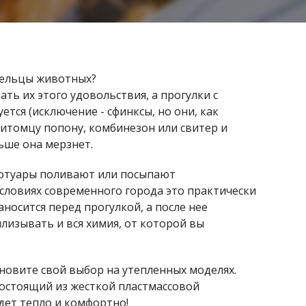
адельцы животных?
ать их этого удовольствия, а прогулки с
тся (исключение - сфинксы, но они, как
питомцу попону, комбинезон или свитер и
ьше она мерзнет.
тротуары поливают или посыпают
условиях современного города это практически
носится перед прогулкой, а после нее
ылизывать и вся химия, от которой вы
ановите свой выбор на утепленных моделях.
 состоящий из жесткой пластмассовой
дет тепло и комфортно!