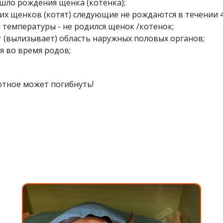
ошло рождения щенка (котенка);
ких щенков (котят) следующие не рождаются в течении 4
й температуры - не родился щенок /котенок;
ет (вылизывает) область наружных половых органов;
я во время родов;
отное может погибнуть!