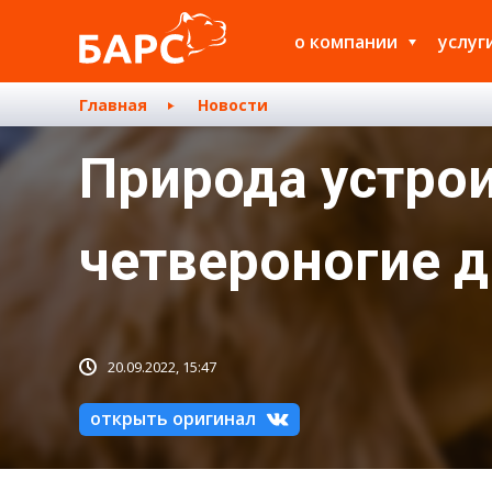
о компании
услуг
Главная
Новости
Природа устрои
четвероногие др
20.09.2022, 15:47
открыть оригинал