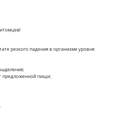
питомцев!
ьтате резкого падения в организме уровня
выделения;
от предложенной пищи;
?