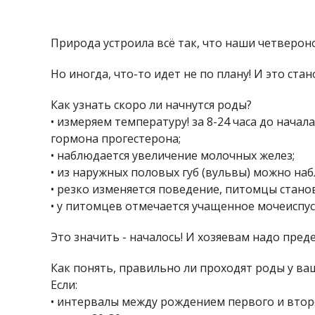
Природа устроила всё так, что наши четвероно
Но иногда, что-то идет не по плану! И это ст
Как узнать скоро ли начнутся роды?
• измеряем температуру! за 8-24 часа до нача
гормона прогестерона;
• наблюдается увеличение молочных желез;
• из наружных половых губ (вульвы) можно на
• резко изменяется поведение, питомцы стан
• у питомцев отмечается учащенное мочеиспус
Это значить - началось! И хозяевам надо пре
Как понять, правильно ли проходят роды у ва
Если:
• интервалы между рождением первого и втор