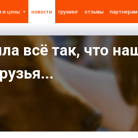
и и цены
новости
груминг
отзывы
партнерам
ла всё так, что на
узья...