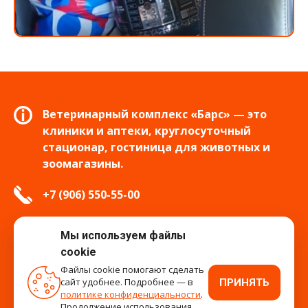
Ветеринарный комплекс «Барс» — это
клиники и аптеки, круглосуточный
стационар, гостиница для животных и
зоомагазины.
+7 (906) 550-55-00
info.tver@bars-vet.ru
Мы используем файлы
cookie
Файлы cookie помогают сделать
сайт удобнее. Подробнее — в
ПРИНЯТЬ
время работы
политике конфиденциальности
.
Продолжение использования