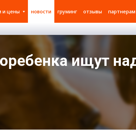
и и цены
новости
груминг
отзывы
партнерам
оторебенка ищут н