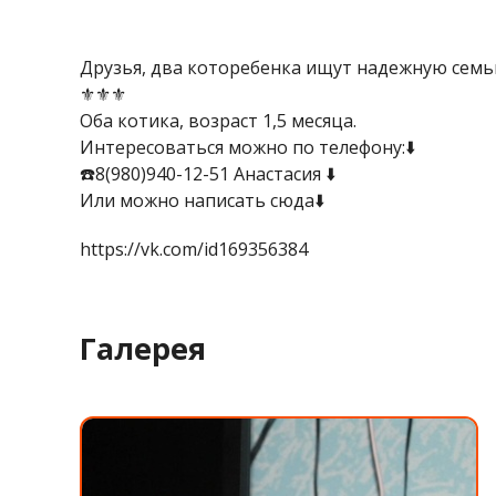
Друзья, два которебенка ищут надежную семь
⚜️⚜️⚜️
Оба котика, возраст 1,5 месяца.
Интересоваться можно по телефону:⬇️
☎️8(980)940-12-51 Анастасия ⬇️
Или можно написать сюда⬇️
https://vk.com/id169356384
Галерея