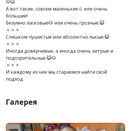
🐶😺
А вот такие, совсем маленькие☺️ или очень
большие!
Безумно ласковые🐶 или очень грозные.😺
🔅🔅🔅
Слишком пушистые или абсолютно лысые.😺
🔅🔅🔅
Иногда доверчивые, а иногда очень хитрые и
подозрительные.😺🐶
🔅🔅🔅
И каждому из них мы стараемся найти свой
подход.
Галерея