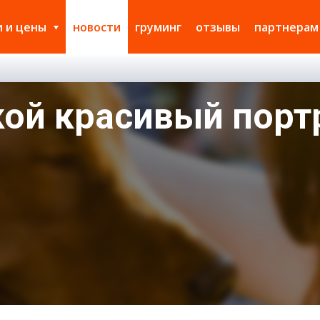
и и цены
новости
груминг
отзывы
партнерам
ой красивый порт