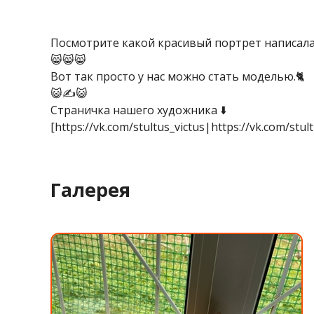
Посмотрите какой красивый портрет написала 
😸😸😸
Вот так просто у нас можно стать моделью.🐈
😺✍️😺
Страничка нашего художника ⬇️
[https://vk.com/stultus_victus|https://vk.com/stult
Галерея