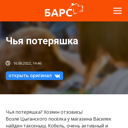
Чья потеряшка
16.06.2022, 14:46
открыть оригинал
Чья потеряшка? Хозяин отзовись!
Возле Цыганского посёлка у магазина Василек
найден таксеныш. Кобель, очень активный и