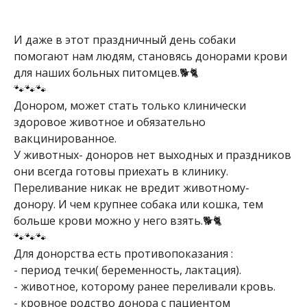
И даже в этот праздничный день собаки
помогают нам людям, становясь донорами крови
для наших больных питомцев.🐕🐈
🐾🐾🐾
Донором, может стать только клинически
здоровое животное и обязательно
вакцинированное.
У животных- доноров нет выходных и праздников
они всегда готовы приехать в клинику.
Переливание никак не вредит животному-
донору. И чем крупнее собака или кошка, тем
больше крови можно у него взять.🐕🐈
🐾🐾🐾
Для донорства есть противопоказания :
- период течки( беременность, лактация).
- животное, которому ранее переливали кровь.
- кровное родство донора с пациентом