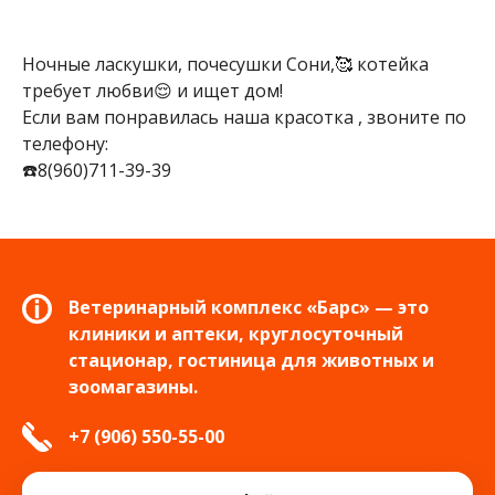
Ночные ласкушки, почесушки Сони,🥰 котейка
требует любви😌 и ищет дом!
Если вам понравилась наша красотка , звоните по
телефону:
☎️8(960)711-39-39
Ветеринарный комплекс «Барс» — это
клиники и аптеки, круглосуточный
стационар, гостиница для животных и
зоомагазины.
+7 (906) 550-55-00
info.tver@bars-vet.ru