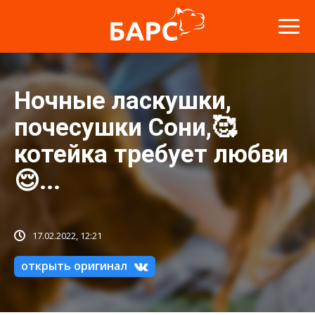
Ночные ласкушки,
почесушки Сони,🥰
котейка требует любви
😌...
17.02.2022, 12:21
открыть оригинал