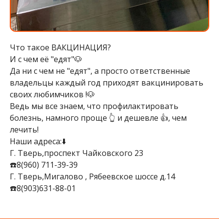
Что такое ВАКЦИНАЦИЯ?
И с чем её "едят"🐶
Да ни с чем не "едят", а просто ответственные
владельцы каждый год приходят вакцинировать
своих любимчиков !🐶
Ведь мы все знаем, что профилактировать
болезнь, намного проще 👆 и дешевле 👍, чем
лечить!
Наши адреса:⬇️
Г. Тверь,проспект Чайковского 23
☎️8(960) 711-39-39
Г. Тверь,Мигалово , Рябеевское шоссе д.14
☎️8(903)631-88-01