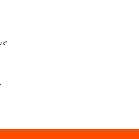
ик"
ь