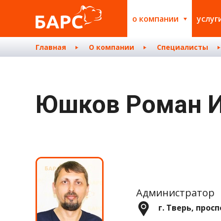
о компании
услуг
Главная
О компании
Специалисты
Юшков Роман 
Администратор
г. Тверь, прос