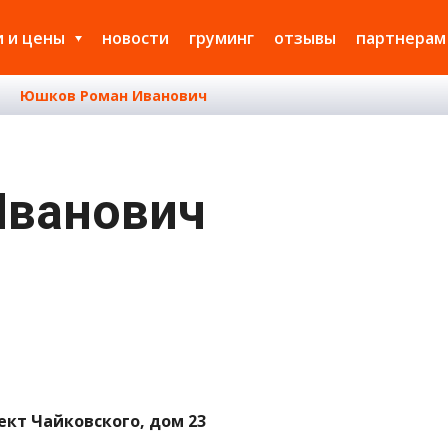
и и цены
новости
груминг
отзывы
партнерам
Юшков Роман Иванович
Иванович
пект Чайковского, дом 23